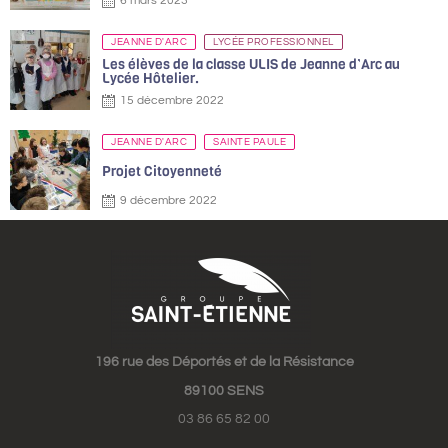
6 mars 2023
JEANNE D'ARC
LYCÉE PROFESSIONNEL
Les élèves de la classe ULIS de Jeanne d’Arc au
Lycée Hôtelier.
15 décembre 2022
JEANNE D'ARC
SAINTE PAULE
Projet Citoyenneté
9 décembre 2022
196 rue des Déportés et de la Résistance
89100 SENS
03 86 65 82 00