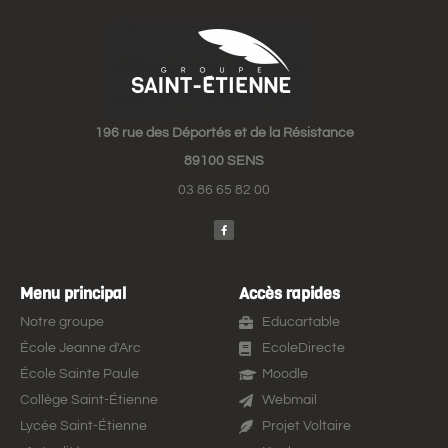
196 rue des Déportés et de la Résistance
89100 SENS
03 86 65 82 00
Menu principal
Accès rapides
Notre groupe
Educartable
École Jeanne d'Arc
EcoleDirecte
École Sainte Paule
Moodle
Collège Saint-Étienne
Webmail
Lycée Saint-Étienne
Projet Voltaire