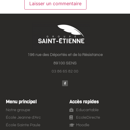
196 rue des Déportés et de la Résistance
89100 SENS
03 86 65 82 00
Menu principal
Accès rapides
Notre groupe
Educartable
École Jeanne d'Arc
EcoleDirecte
École Sainte Paule
Moodle