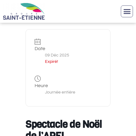
Date
09 Déc 2025
Expiré!
Heure
Journée entière
Spectacle de Noël
de l’APEL