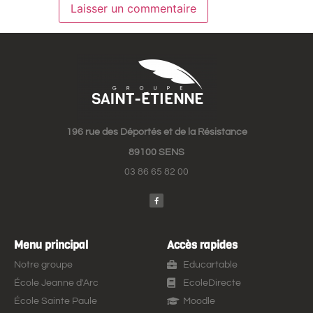
196 rue des Déportés et de la Résistance
89100 SENS
03 86 65 82 00
Menu principal
Accès rapides
Notre groupe
Educartable
École Jeanne d'Arc
EcoleDirecte
École Sainte Paule
Moodle