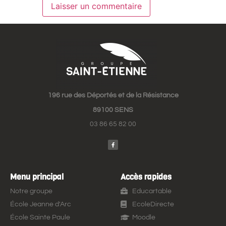
196 rue des Déportés et de la Résistance
89100 SENS
03 86 65 82 00
Menu principal
Accès rapides
Notre groupe
Educartable
École Jeanne d'Arc
EcoleDirecte
École Sainte Paule
Moodle