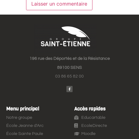
196 rue des Déportés et de la Résistance
89100 SENS
03 86 65 82 00
Menu principal
Accès rapides
Notre groupe
Educartable
École Jeanne d'Arc
EcoleDirecte
École Sainte Paule
Moodle