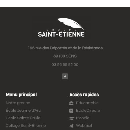
196 rue des Déportés et de la Résistance
89100 SENS
03 86 65 82 00
Menu principal
Accès rapides
Notre groupe
Educartable
École Jeanne d'Arc
EcoleDirecte
École Sainte Paule
Moodle
Collège Saint-Étienne
Webmail