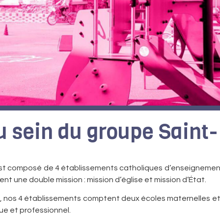
 au sein du groupe Sain
el
el
el
elle et
elle et
elle et
nelle et
nelle et
nelle et
ral et
ral et
ral et
aint-Étienne
aint-Étienne
aint-Étienne
inte Paule
inte Paule
inte Paule
anne d'Arc
anne d'Arc
anne d'Arc
st composé de 4 établissements catholiques d’enseignement
issent une double mission : mission d’église et mission d’État.
S, nos 4 établissements comptent deux écoles maternelles et p
ue et professionnel.