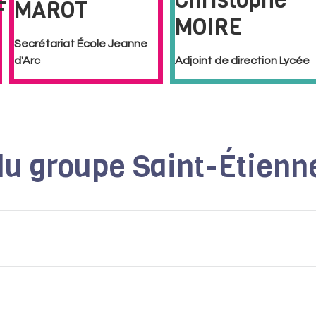
Christophe
F
MAROT
MOIRE
Secrétariat École Jeanne
d'Arc
Adjoint de direction Lycée
du groupe Saint-Étienn