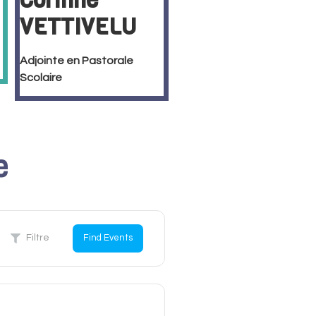
Corinne
VETTIVELU
Adjointe en Pastorale
Scolaire
e
Filtre
Find Events