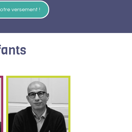
otre versement !
fants