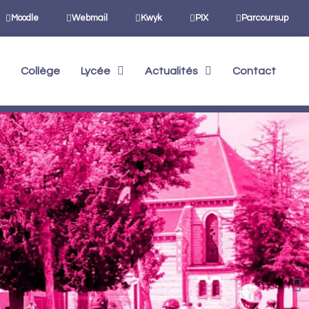
Moodle
Webmail
Kwyk
PIX
Parcoursup
Collège
Lycée
Actualités
Contact