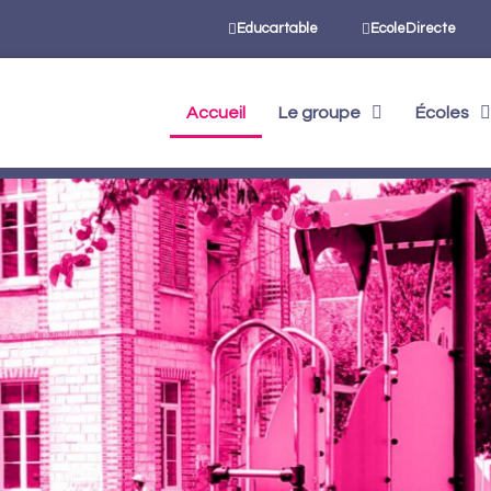
Educartable
EcoleDirecte
Accueil
Le groupe
Écoles